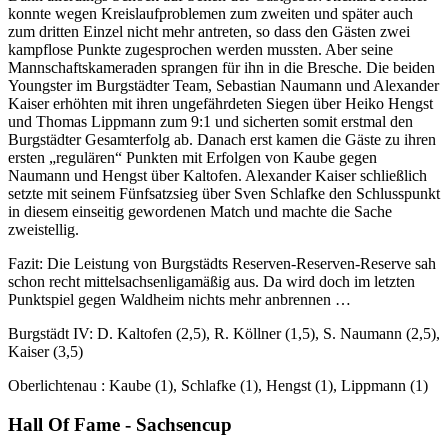
konnte wegen Kreislaufproblemen zum zweiten und später auch
zum dritten Einzel nicht mehr antreten, so dass den Gästen zwei
kampflose Punkte zugesprochen werden mussten. Aber seine
Mannschaftskameraden sprangen für ihn in die Bresche. Die beiden
Youngster im Burgstädter Team, Sebastian Naumann und Alexander
Kaiser erhöhten mit ihren ungefährdeten Siegen über Heiko Hengst
und Thomas Lippmann zum 9:1 und sicherten somit erstmal den
Burgstädter Gesamterfolg ab. Danach erst kamen die Gäste zu ihren
ersten „regulären“ Punkten mit Erfolgen von Kaube gegen
Naumann und Hengst über Kaltofen. Alexander Kaiser schließlich
setzte mit seinem Fünfsatzsieg über Sven Schlafke den Schlusspunkt
in diesem einseitig gewordenen Match und machte die Sache
zweistellig.
Fazit:
Die Leistung von Burgstädts Reserven-Reserven-Reserve sah
schon recht mittelsachsenligamäßig aus. Da wird doch im letzten
Punktspiel gegen Waldheim nichts mehr anbrennen …
Burgstädt IV:
D. Kaltofen (2,5), R. Köllner (1,5), S. Naumann (2,5),
Kaiser (3,5)
Oberlichtenau : Kaube (1), Schlafke (1), Hengst (1), Lippmann (1)
Hall Of Fame - Sachsencup