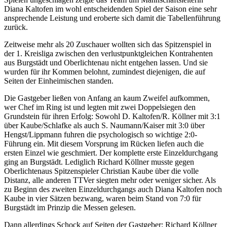
Diana Kaltofen im wohl entscheidenden Spiel der Saison eine sehr
ansprechende Leistung und eroberte sich damit die Tabellenführung
zurück.
Zeitweise mehr als 20 Zuschauer wollten sich das Spitzenspiel in
der 1. Kreisliga zwischen den verlustpunktgleichen Kontrahenten
aus Burgstädt und Oberlichtenau nicht entgehen lassen. Und sie
wurden für ihr Kommen belohnt, zumindest diejenigen, die auf
Seiten der Einheimischen standen.
Die Gastgeber ließen von Anfang an kaum Zweifel aufkommen,
wer Chef im Ring ist und legten mit zwei Doppelsiegen den
Grundstein für ihren Erfolg: Sowohl D. Kaltofen/R. Köllner mit 3:1
über Kaube/Schlafke als auch S. Naumann/Kaiser mit 3:0 über
Hengst/Lippmann
fuhren die psychologisch so wichtige 2:0-
Führung ein. Mit diesem Vorsprung im Rücken liefen auch die
ersten Einzel wie geschmiert. Der komplette erste Einzeldurchgang
ging an Burgstädt. Lediglich Richard Köllner musste gegen
Oberlichtenaus Spitzenspieler Christian Kaube über die volle
Distanz, alle anderen TTVer siegten mehr oder weniger sicher. Als
zu Beginn des zweiten Einzeldurchgangs auch Diana Kaltofen noch
Kaube in vier Sätzen bezwang, waren beim Stand von 7:0 für
Burgstädt im Prinzip die Messen gelesen.
Dann allerdings Schock auf
Seiten der Gastgeber: Richard Köllner