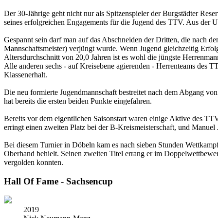
Der 30-Jährige geht nicht nur als Spitzenspieler der Burgstädter Rese
seines erfolgreichen Engagements für die Jugend des TTV. Aus der Um
Gespannt sein darf man auf das Abschneiden der Dritten, die nach de
Mannschaftsmeister) verjüngt wurde. Wenn Jugend gleichzeitig Erfo
Altersdurchschnitt von 20,0 Jahren ist es wohl die jüngste Herrenmanns
Alle anderen sechs - auf Kreisebene agierenden - Herrenteams des T
Klassenerhalt.
Die neu formierte Jugendmannschaft bestreitet nach dem Abgang von 
hat bereits die ersten beiden Punkte eingefahren.
Bereits vor dem eigentlichen Saisonstart waren einige Aktive des TTV 
erringt einen zweiten Platz bei der B-Kreismeisterschaft, und Manuel 
Bei diesem Turnier in Döbeln kam es nach sieben Stunden Wettkampf z
Oberhand behielt. Seinen zweiten Titel errang er im Doppelwettbewe
vergolden konnten.
Hall Of Fame - Sachsencup
2019