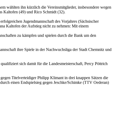
iesem wählten ihn kürzlich die Vereinsmitglieder, insbesondere wegen
us Kaltofen (49) und Rico Schmidt (32).
r erfolgreichen Jugendmannschaft des Vorjahres (Sächsischer
na Kaltofen der Aufstieg nicht zu nehmen: Mit einem
annschaften zu kämpfen und spielen durch die Bank um den
annschaft ihre Spiele in der Nachwuchsliga der Stadt Chemnitz und
alifiziert sich damit für die Landesmeisterschaft, Percy Pöttrich
egen Titelverteidiger Philipp Klimant in drei knappen Sätzen die
hr durch einen Endspielsieg gegen Jeschke/Schimke (TTV Oederan)