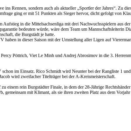
rve ins Rennen, sondern auch als aktueller „Sportler der Jahres“. Zu d
frage ging er mit 51 Punkten als Sieger hervor, dicht gefolgt von Kla
m Aufstieg in die Mittelsachsenliga mit drei Nachwuchsspielern aus de
lgsgarantie bedeuten würde, wäre dem Team um Mannschaftsleiterin Dia
chaft, die Burgstädt je hatte.
TV haben in dieser Saison mit der Umstellung aller Ligen auf Viererm
Percy Pöttrich, Viet Le Minh und Andrej Abrosimov in die 3. Herrenm
schon im Einsatz. Rico Schmidt wird Neunter bei der Rangliste 1 und qu
Jacob wird zweifacher Titelträger bei der A-Kreismeisterschaft.
u einem rein Burgstädter Finale, in dem der 28-Jährige Rechtshänder g
rb, gemeinsam mit Klimant, als sie ihren zweiten Platz aus dem Vorja