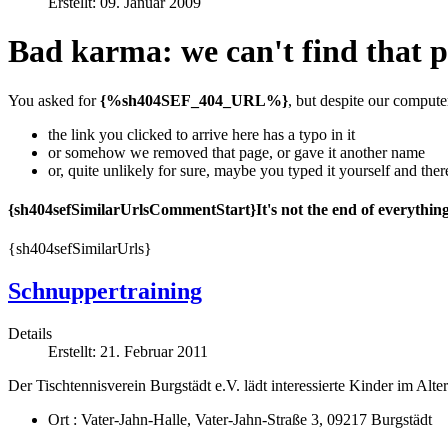
Erstellt: 09. Januar 2009
Bad karma: we can't find that 
You asked for
{%sh404SEF_404_URL%}
, but despite our compute
the link you clicked to arrive here has a typo in it
or somehow we removed that page, or gave it another name
or, quite unlikely for sure, maybe you typed it yourself and there
{sh404sefSimilarUrlsCommentStart}It's not the end of everythin
{sh404sefSimilarUrls}
Schnuppertraining
Details
Erstellt: 21. Februar 2011
Der Tischtennisverein Burgstädt e.V. lädt interessierte Kinder im Alt
Ort : Vater-Jahn-Halle, Vater-Jahn-Straße 3, 09217 Burgstädt