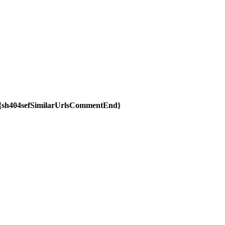
ite:{sh404sefSimilarUrlsCommentEnd}